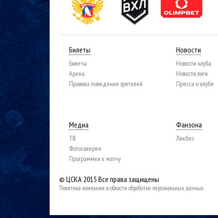
Билеты
Новости
Билеты
Новости клуба
Арена
Новости лиги
Правила поведения зрителей
Пресса о клубе
Медиа
Фанзона
ТВ
Ликбез
Фотогалерея
Программки к матчу
© ЦСКА 2015
Все права защищены
Политика компании в области обработки персональных данных