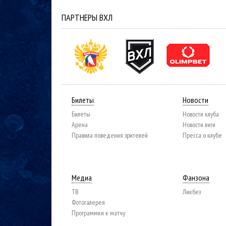
ПАРТНЕРЫ ВХЛ
Билеты
Новости
Билеты
Новости клуба
Арена
Новости лиги
Правила поведения зрителей
Пресса о клубе
Медиа
Фанзона
ТВ
Ликбез
Фотогалерея
Программки к матчу