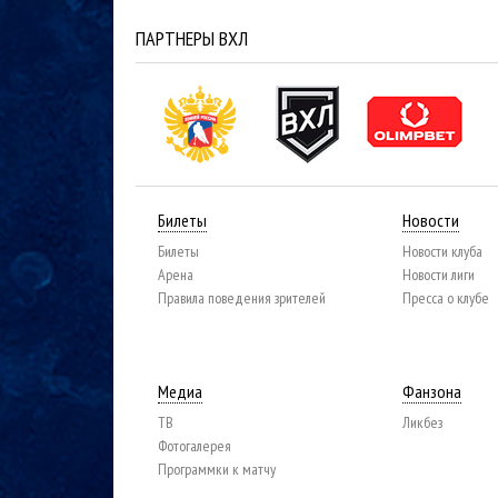
ПАРТНЕРЫ ВХЛ
Билеты
Новости
Билеты
Новости клуба
Арена
Новости лиги
Правила поведения зрителей
Пресса о клубе
Медиа
Фанзона
ТВ
Ликбез
Фотогалерея
Программки к матчу