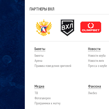
ПАРТНЕРЫ ВХЛ
Билеты
Новости
Билеты
Новости клуба
Арена
Новости лиги
Правила поведения зрителей
Пресса о клубе
Медиа
Фанзона
ТВ
Ликбез
Фотогалерея
Программки к матчу