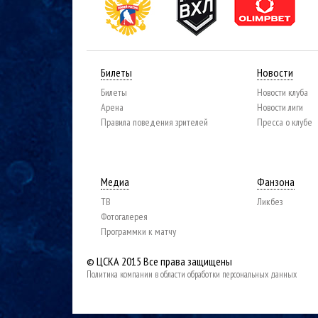
Билеты
Новости
Билеты
Новости клуба
Арена
Новости лиги
Правила поведения зрителей
Пресса о клубе
Медиа
Фанзона
ТВ
Ликбез
Фотогалерея
Программки к матчу
© ЦСКА 2015
Все права защищены
Политика компании в области обработки персональных данных