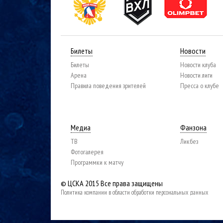
Билеты
Новости
Билеты
Новости клуба
Арена
Новости лиги
Правила поведения зрителей
Пресса о клубе
Медиа
Фанзона
ТВ
Ликбез
Фотогалерея
Программки к матчу
© ЦСКА 2015
Все права защищены
Политика компании в области обработки персональных данных