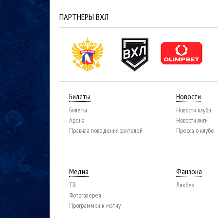
ПАРТНЕРЫ ВХЛ
Билеты
Новости
Билеты
Новости клуба
Арена
Новости лиги
Правила поведения зрителей
Пресса о клубе
Медиа
Фанзона
ТВ
Ликбез
Фотогалерея
Программки к матчу