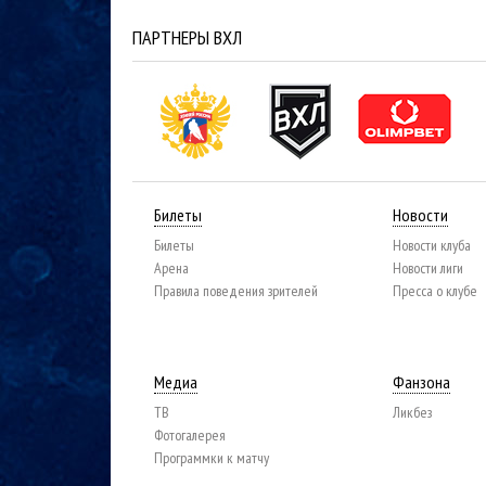
ПАРТНЕРЫ ВХЛ
Билеты
Новости
Билеты
Новости клуба
Арена
Новости лиги
Правила поведения зрителей
Пресса о клубе
Медиа
Фанзона
ТВ
Ликбез
Фотогалерея
Программки к матчу