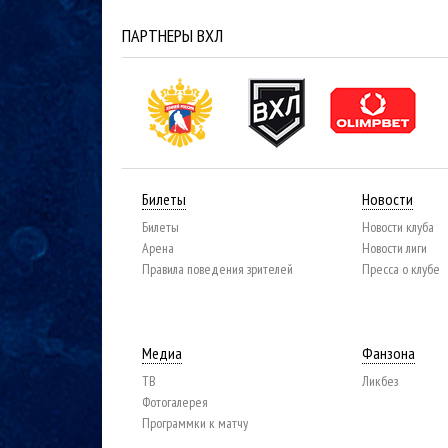
ПАРТНЕРЫ ВХЛ
Билеты
Новости
Билеты
Новости клуба
Арена
Новости лиги
Правила поведения зрителей
Пресса о клубе
Медиа
Фанзона
ТВ
Ликбез
Фотогалерея
Программки к матчу