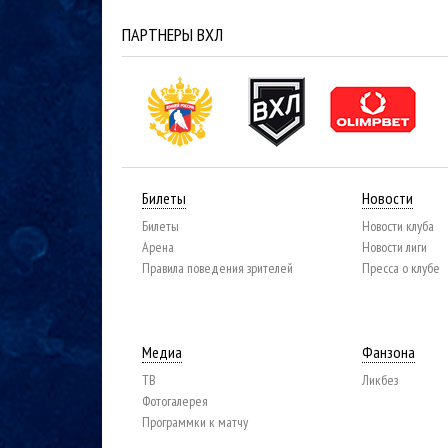
ПАРТНЕРЫ ВХЛ
Билеты
Новости
Билеты
Новости клуба
Арена
Новости лиги
Правила поведения зрителей
Пресса о клубе
Медиа
Фанзона
ТВ
Ликбез
Фотогалерея
Программки к матчу