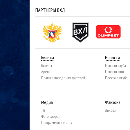
ПАРТНЕРЫ ВХЛ
Билеты
Новости
Билеты
Новости клуба
Арена
Новости лиги
Правила поведения зрителей
Пресса о клубе
Медиа
Фанзона
ТВ
Ликбез
Фотогалерея
Программки к матчу