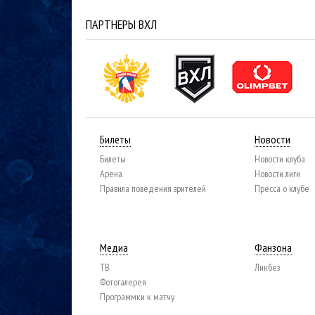
ПАРТНЕРЫ ВХЛ
Билеты
Новости
Билеты
Новости клуба
Арена
Новости лиги
Правила поведения зрителей
Пресса о клубе
Медиа
Фанзона
ТВ
Ликбез
Фотогалерея
Программки к матчу