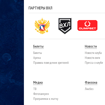
ПАРТНЕРЫ ВХЛ
Билеты
Новости
Билеты
Новости клуба
Арена
Новости лиги
Правила поведения зрителей
Пресса о клубе
Медиа
Фанзона
ТВ
Ликбез
Фотогалерея
Программки к матчу