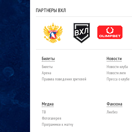
ПАРТНЕРЫ ВХЛ
Билеты
Новости
Билеты
Новости клуба
Арена
Новости лиги
Правила поведения зрителей
Пресса о клубе
Медиа
Фанзона
ТВ
Ликбез
Фотогалерея
Программки к матчу