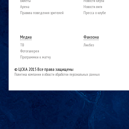
Билеты
Новости клуба
Арена
Новости лиги
Правила поведения зрителей
Пресса о клубе
Медиа
Фанзона
ТВ
Ликбез
Фотогалерея
Программки к матчу
© ЦСКА 2015
Все права защищены
Политика компании в области обработки персональных данных