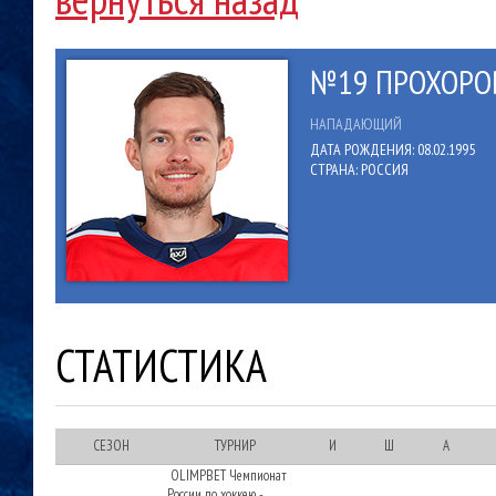
№19 ПРОХОРО
НАПАДАЮЩИЙ
ДАТА РОЖДЕНИЯ: 08.02.1995
СТРАНА: РОССИЯ
СТАТИСТИКА
СЕЗОН
ТУРНИР
И
Ш
А
OLIMPBET Чемпионат
России по хоккею -