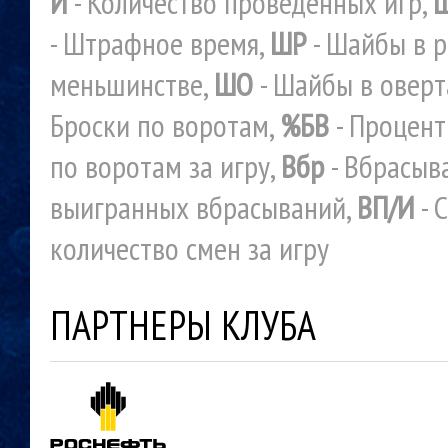
И
- Количество проведенных игр,
- Штрафное время,
ШР
- Шайбы в р
меньшинстве,
ШО
- Шайбы в овер
Броски по воротам,
%БВ
- Процент
по воротам за игру,
Вбр
- Вбрасыв
выигранных вбрасываний,
ВП/И
- 
количество смен за игру
ПАРТНЕРЫ КЛУБА