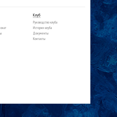
Клуб
Руководство клуба
ионат
История клуба
цы
Документы
Контакты