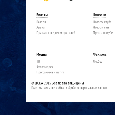
Билеты
Новости
Билеты
Новости клуба
Арена
Новости лиги
Правила поведения зрителей
Пресса о клубе
Медиа
Фанзона
ТВ
Ликбез
Фотогалерея
Программки к матчу
© ЦСКА 2015
Все права защищены
Политика компании в области обработки персональных данных