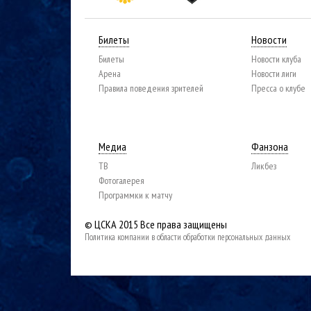
Билеты
Новости
Билеты
Новости клуба
Арена
Новости лиги
Правила поведения зрителей
Пресса о клубе
Медиа
Фанзона
ТВ
Ликбез
Фотогалерея
Программки к матчу
© ЦСКА 2015
Все права защищены
Политика компании в области обработки персональных данных