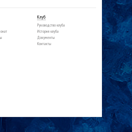
Клуб
Руководство клуба
ионат
История клуба
цы
Документы
Контакты