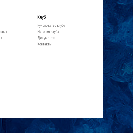
Клуб
Руководство клуба
ионат
История клуба
цы
Документы
Контакты