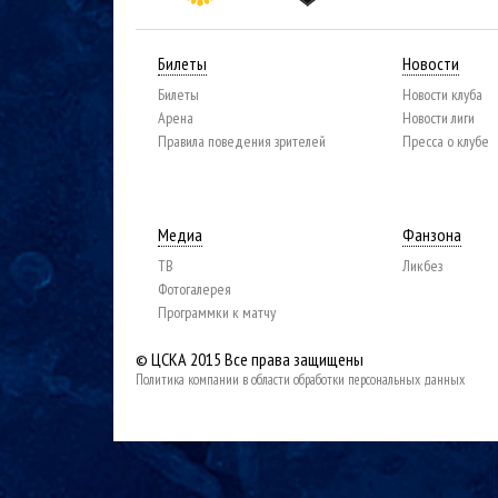
Билеты
Новости
Билеты
Новости клуба
Арена
Новости лиги
Правила поведения зрителей
Пресса о клубе
Медиа
Фанзона
ТВ
Ликбез
Фотогалерея
Программки к матчу
© ЦСКА 2015
Все права защищены
Политика компании в области обработки персональных данных