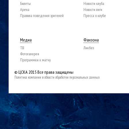
Билеты
Новости клуба
Арена
Новости лиги
Правила поведения зрителей
Пресса о клубе
Медиа
Фанзона
ТВ
Ликбез
Фотогалерея
Программки к матчу
© ЦСКА 2015
Все права защищены
Политика компании в области обработки персональных данных