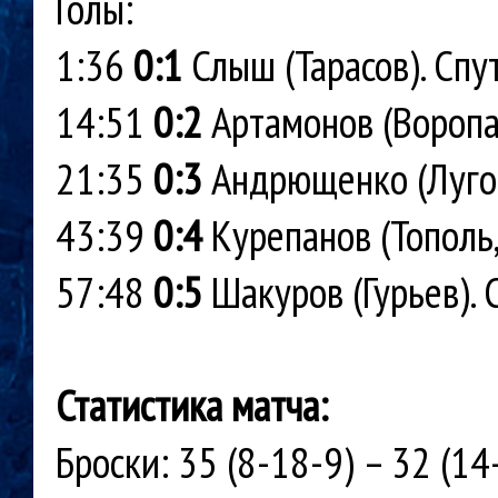
Голы:
1:36
0:1
Слыш (Тарасов). Спу
14:51
0:2
Артамонов (Воропае
21:35
0:3
Андрющенко (Лугов
43:39
0:4
Курепанов (Тополь,
57:48
0:5
Шакуров (Гурьев). 
Статистика матча:
Броски: 35 (8-18-9) – 32 (14