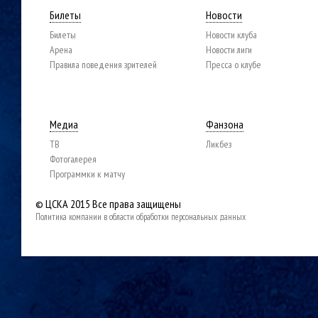
Билеты
Новости
Билеты
Новости клуба
Арена
Новости лиги
Правила поведения зрителей
Пресса о клубе
Медиа
Фанзона
ТВ
Ликбез
Фотогалерея
Программки к матчу
© ЦСКА 2015
Все права защищены
Политика компании в области обработки персональных данных