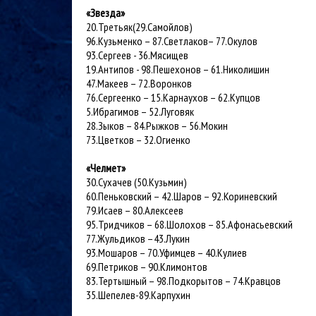
«Звезда»
20.Третьяк(29.Самойлов)
96.Кузьменко – 87.Светлаков– 77.Окулов
93.Сергеев - 36.Мясищев
19.Антипов - 98.Пешехонов – 61.Николишин
47.Макеев – 72.Воронков
76.Сергеенко – 15.Карнаухов – 62.Купцов
5.Ибрагимов – 52.Луговяк
28.Зыков – 84.Рыжков – 56.Мокин
73.Цветков – 32.Огиенко
«Челмет»
30.Сухачев (50.Кузьмин)
60.Пеньковский – 42.Шаров – 92.Кориневский
79.Исаев – 80.Алексеев
95.Тридчиков – 68.Шолохов – 85.Афонасьевский
77.Жульдиков –43.Лукин
93.Мошаров – 70.Уфимцев – 40.Кулиев
69.Петриков – 90.Климонтов
83.Тертышный – 98.Подкорытов – 74.Кравцов
35.Шепелев-89.Карпухин