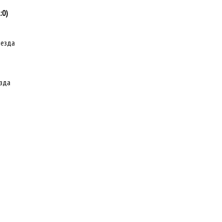
:0)
везда
езда