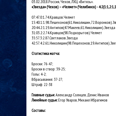
03.02.2018.Россия, Чехов, ЛХЦ «Витязь».
«Звезда» (Чехов) – «Челмет» (Челябинск) - 4:2(1:1,2:1,1
07:47.0:1.74.Кравцов.Челмет
15:40.1:1.98.Пешехонов(61.Николишин,72.Воронков).З
20:44.2:1.19.Антипов(47.Макеев,61.Николишин).Звезда
31:03.2:2.74.Кравцов(98.Подкорытов).Челмет
35:57.3:2.87.Светлаков.Звезда
42:57.4:2.61.Николишин(98.Пешехонов,19.Антипов).Зв
Статистика матча:
Броски: 76-47;
Броски в створ: 39-25;
Голы: 4-2;
Вбрасывания: 37-27;
Штраф: 22-38
Главные судьи:
Александр Солнцев, Денис Иванов
Линейные судьи:
Егор Уваров, Михаил Ибрагимов
Составы: