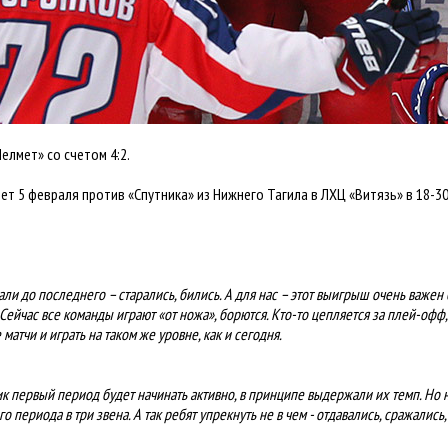
лмет» со счетом 4:2.
 5 февраля против «Спутника» из Нижнего Тагила в ЛХЦ «Витязь» в 18-30
ли до последнего – старались, бились. А для нас – этот выигрыш очень важен
. Сейчас все команды играют «от ножа», борются. Кто-то цепляется за плей-офф
атчи и играть на таком же уровне, как и сегодня.
ник первый период будет начинать активно, в принципе выдержали их темп. Но
о периода в три звена. А так ребят упрекнуть не в чем - отдавались, сражались