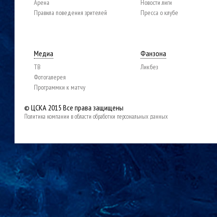
Арена
Новости лиги
Правила поведения зрителей
Пресса о клубе
Медиа
Фанзона
ТВ
Ликбез
Фотогалерея
Программки к матчу
© ЦСКА 2015
Все права защищены
Политика компании в области обработки персональных данных