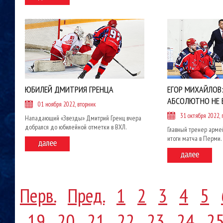
ЮБИЛЕЙ ДМИТРИЯ ГРЕНЦА
ЕГОР МИХАЙЛОВ
АБСОЛЮТНО НЕ 
01 ноября 2022, вторник
31 октября 2022,
Нападающий «Звезды» Дмитрий Гренц вчера
добрался до юбилейной отметки в ВХЛ.
Главный тренер арм
итоги матча в Перми.
Перв.
Пред.
1
2
3
4
5
19
20
21
22
23
24
2