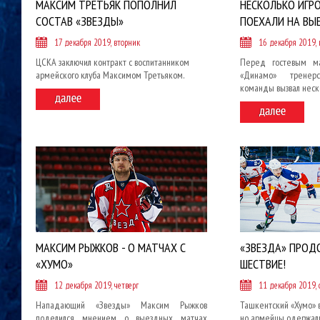
МАКСИМ ТРЕТЬЯК ПОПОЛНИЛ
НЕСКОЛЬКО ИГР
СОСТАВ «ЗВЕЗДЫ»
ПОЕХАЛИ НА ВЫЕ
17 декабря 2019, вторник
16 декабря 2019,
ЦСКА заключил контракт с воспитанником
Перед гостевым ма
армейского клуба Максимом Третьяком.
«Динамо» тренер
команды вызвал неско
МАКСИМ РЫЖКОВ - О МАТЧАХ С
«ЗВЕЗДА» ПРОД
«ХУМО»
ШЕСТВИЕ!
12 декабря 2019, четверг
11 декабря 2019, 
Нападающий «Звезды» Максим Рыжков
Ташкентский «Хумо» в
поделился мнением о выездных матчах
но армейцы одержал