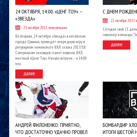
24 ОКТЯБРЯ, 14:00. «ЦЕНГ ТОУ» –
С ДНЕМ РОЖДЕН
«ЗВЕЗДА»
22 октября 2017, 
23 октября 2017, понедельник
Сегодня свой 21 ден
голкипер команды "З
Во вторник, 24 октября «Звезда» в китайском
городе Цзилинь проведет очередную игру в
регулярном чемпионате ВХЛ сезона 2017/18.
Соперником чеховцев станет новичок ВХЛ,
местный «Ценг Тоу». Начало встречи – в 14:00
мск.
АНДРЕЙ ФИЛОНЕНКО: ПРИЯТНО,
БОМБАРДИР ХЛО
ЧТО ДОСТАТОЧНО УДАЧНО ПРОВЕЛ
ИТОГИ ШЕСТОЙ 