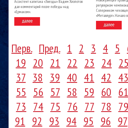
Новокузнецке провед
Ассистент капитана «Звезды» Вадим Хлопотов
регулярном чемпиона
дал комментарий после победы над
Соперником чеховцев
«Ермаком».
«Металлург». Начало в
Перв.
Пред.
1
2
3
4
5
19
20
21
22
23
24
2
37
38
39
40
41
42
4
55
56
57
58
59
60
6
73
74
75
76
77
78
7
91
92
93
94
95
96
97