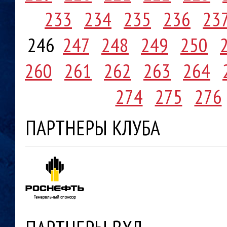
233
234
235
236
23
246
247
248
249
250
260
261
262
263
264
274
275
276
ПАРТНЕРЫ КЛУБА