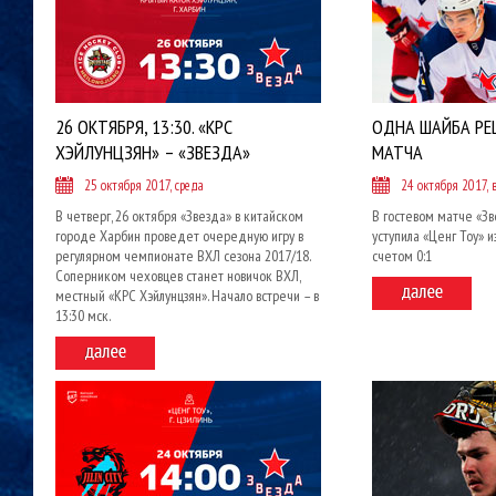
26 ОКТЯБРЯ, 13:30. «КРС
ОДНА ШАЙБА РЕ
ХЭЙЛУНЦЗЯН» – «ЗВЕЗДА»
МАТЧА
25 октября 2017, среда
24 октября 2017, 
В четверг, 26 октября «Звезда» в китайском
В гостевом матче «Зв
городе Харбин проведет очередную игру в
уступила «Ценг Тоу» и
регулярном чемпионате ВХЛ сезона 2017/18.
счетом 0:1
Соперником чеховцев станет новичок ВХЛ,
местный «КРС Хэйлунцзян». Начало встречи – в
13:30 мск.