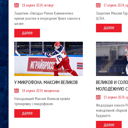
18 апреля 2024, четверг
17 апреля 2024, с
Защитник «Звезды» Роман Калиниченко
Защитник Михаил Гор
принял участие в очередном Уроке хоккея в
ЦСКА.
школе.
У МИКРОФОНА. МАКСИМ ВЕЛИКОВ
ВЕЛИКОВ И СОЛО
МОЛОДЁЖНУЮ С
14 апреля 2024, воскресенье
13 апреля 2024, с
Нападающий Максим Великов провёл
тренировку с микрофоном.
Федерация хоккея Ро
молодёжной сборной 
Будущего.