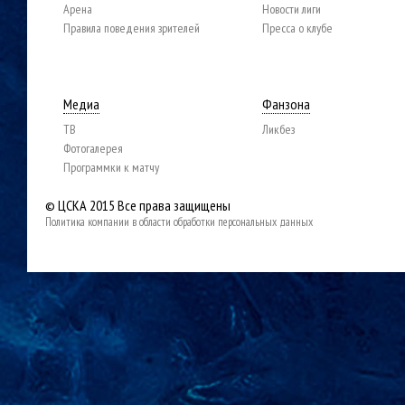
Арена
Новости лиги
Правила поведения зрителей
Пресса о клубе
Медиа
Фанзона
ТВ
Ликбез
Фотогалерея
Программки к матчу
© ЦСКА 2015
Все права защищены
Политика компании в области обработки персональных данных