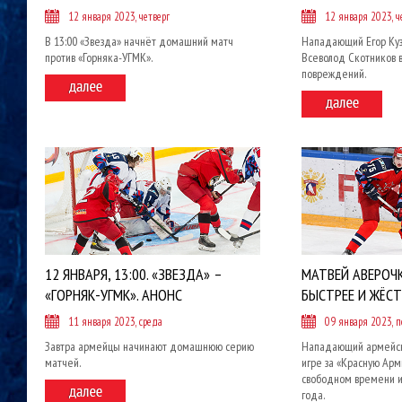
12 января 2023, четверг
12 января 2023, ч
В 13:00 «Звезда» начнёт домашний матч
Нападающий Егор Куз
против «Горняка-УГМК».
Всеволод Скотников в
повреждений.
12 ЯНВАРЯ, 13:00. «ЗВЕЗДА» –
МАТВЕЙ АВЕРОЧК
«ГОРНЯК-УГМК». АНОНС
БЫСТРЕЕ И ЖЁСТ
11 января 2023, среда
09 января 2023, 
Завтра армейцы начинают домашнюю серию
Нападающий армейско
матчей.
игре за «Красную Арми
свободном времени и
года.