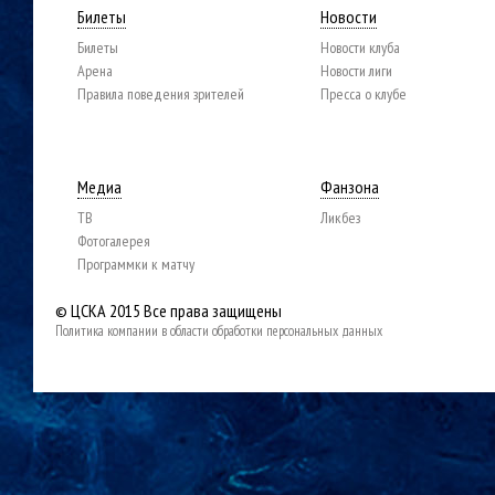
Билеты
Новости
Билеты
Новости клуба
Арена
Новости лиги
Правила поведения зрителей
Пресса о клубе
Медиа
Фанзона
ТВ
Ликбез
Фотогалерея
Программки к матчу
© ЦСКА 2015
Все права защищены
Политика компании в области обработки персональных данных